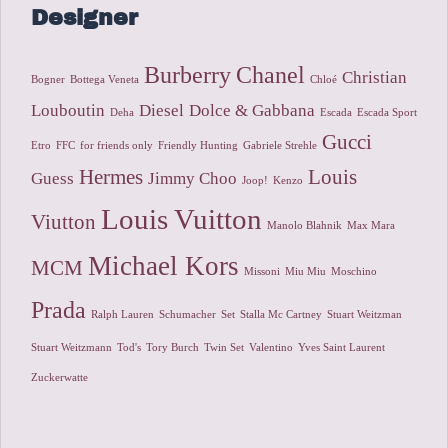
Designer
Burberry
Chanel
Christian
Bogner
Bottega Veneta
Chloé
Louboutin
Diesel
Dolce & Gabbana
Deha
Escada
Escada Sport
Gucci
Etro
FFC
for friends only
Friendly Hunting
Gabriele Strehle
Hermes
Louis
Guess
Jimmy Choo
Joop!
Kenzo
Louis Vuitton
Viutton
Manolo Blahnik
Max Mara
Michael Kors
MCM
Missoni
Miu Miu
Moschino
Prada
Ralph Lauren
Schumacher
Set
Stalla Mc Cartney
Stuart Weitzman
Stuart Weitzmann
Tod's
Tory Burch
Twin Set
Valentino
Yves Saint Laurent
Zuckerwatte