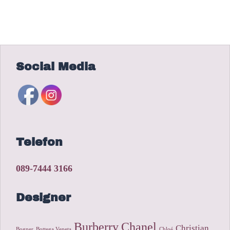
Social Media
Telefon
089-7444 3166
Designer
Burberry
Chanel
Christian
Bogner
Bottega Veneta
Chloé