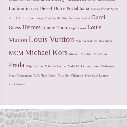
Louboutin
Diesel
Dolce & Gabbana
Deha
Escada
Escada Sport
Gucci
Etro
FFC
for friends only
Friendly Hunting
Gabriele Strehle
Hermes
Louis
Guess
Jimmy Choo
Joop!
Kenzo
Louis Vuitton
Viutton
Manolo Blahnik
Max Mara
Michael Kors
MCM
Missoni
Miu Miu
Moschino
Prada
Ralph Lauren
Schumacher
Set
Stalla Mc Cartney
Stuart Weitzman
Stuart Weitzmann
Tod's
Tory Burch
Twin Set
Valentino
Yves Saint Laurent
Zuckerwatte