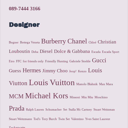
089-7444 3166
Designer
Burberry
Chanel
Christian
Bogner
Bottega Veneta
Chloé
Louboutin
Diesel
Dolce & Gabbana
Deha
Escada
Escada Sport
Gucci
Etro
FFC
for friends only
Friendly Hunting
Gabriele Strehle
Hermes
Louis
Guess
Jimmy Choo
Joop!
Kenzo
Louis Vuitton
Viutton
Manolo Blahnik
Max Mara
Michael Kors
MCM
Missoni
Miu Miu
Moschino
Prada
Ralph Lauren
Schumacher
Set
Stalla Mc Cartney
Stuart Weitzman
Stuart Weitzmann
Tod's
Tory Burch
Twin Set
Valentino
Yves Saint Laurent
Zuckerwatte