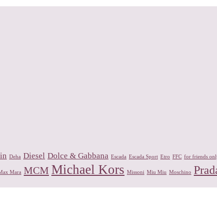
in
Diesel
Dolce & Gabbana
Deha
Escada
Escada Sport
Etro
FFC
for friends on
Michael Kors
Prad
MCM
Max Mara
Missoni
Miu Miu
Moschino