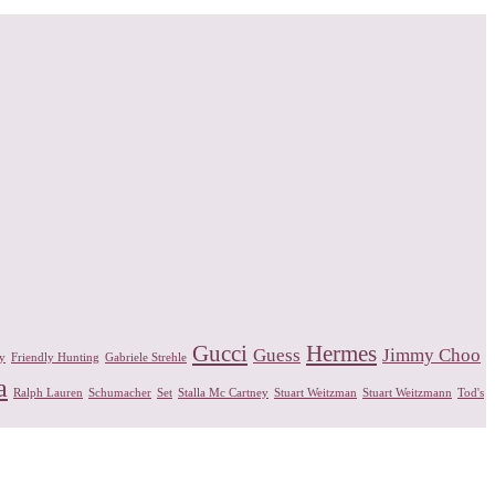
Gucci
Hermes
Guess
Jimmy Choo
ly
Friendly Hunting
Gabriele Strehle
a
Ralph Lauren
Schumacher
Set
Stalla Mc Cartney
Stuart Weitzman
Stuart Weitzmann
Tod's