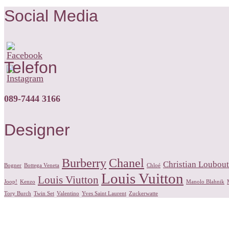
Social Media
Telefon
089-7444 3166
Designer
Burberry
Chanel
Christian Loubout
Bogner
Bottega Veneta
Chloé
Louis Vuitton
Louis Viutton
Joop!
Kenzo
Manolo Blahnik
Tory Burch
Twin Set
Valentino
Yves Saint Laurent
Zuckerwatte