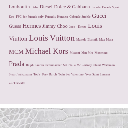
Louboutin
Diesel
Dolce & Gabbana
Deha
Escada
Escada Sport
Gucci
Etro
FFC
for friends only
Friendly Hunting
Gabriele Strehle
Hermes
Louis
Guess
Jimmy Choo
Joop!
Kenzo
Louis Vuitton
Viutton
Manolo Blahnik
Max Mara
Michael Kors
MCM
Missoni
Miu Miu
Moschino
Prada
Ralph Lauren
Schumacher
Set
Stalla Mc Cartney
Stuart Weitzman
Stuart Weitzmann
Tod's
Tory Burch
Twin Set
Valentino
Yves Saint Laurent
Zuckerwatte