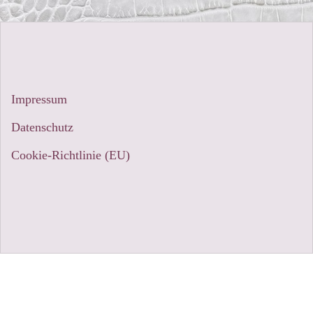
Impressum
Datenschutz
Cookie-Richtlinie (EU)
Stolz präsentiert von WordPress
|
Theme:
Sydney
by
aThemes.