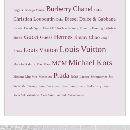
Burberry
Chanel
Bogner
Bottega Veneta
Chloé
Christian Louboutin
Diesel
Dolce & Gabbana
Deha
Escada
Escada Sport
Etro
FFC
for friends only
Friendly Hunting
Gabriele
Gucci
Hermes
Guess
Jimmy Choo
Strehle
Joop!
Louis Vuitton
Louis Viutton
Kenzo
Michael Kors
MCM
Manolo Blahnik
Max Mara
Prada
Missoni
Miu Miu
Moschino
Ralph Lauren
Schumacher
Set
Stalla Mc Cartney
Stuart Weitzman
Stuart Weitzmann
Tod's
Tory Burch
Twin Set
Valentino
Yves Saint Laurent
Zuckerwatte