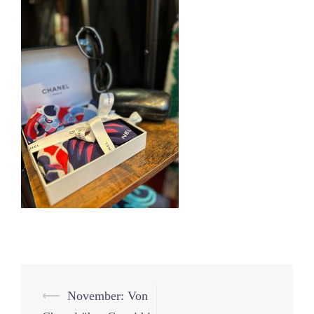
Beitrags-
⟵
November: Von