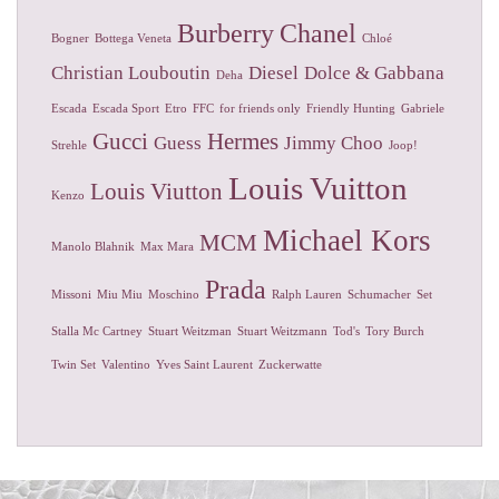
Burberry
Chanel
Bogner
Bottega Veneta
Chloé
Christian Louboutin
Diesel
Dolce & Gabbana
Deha
Escada
Escada Sport
Etro
FFC
for friends only
Friendly Hunting
Gabriele
Gucci
Hermes
Guess
Jimmy Choo
Strehle
Joop!
Louis Vuitton
Louis Viutton
Kenzo
Michael Kors
MCM
Manolo Blahnik
Max Mara
Prada
Missoni
Miu Miu
Moschino
Ralph Lauren
Schumacher
Set
Stalla Mc Cartney
Stuart Weitzman
Stuart Weitzmann
Tod's
Tory Burch
Twin Set
Valentino
Yves Saint Laurent
Zuckerwatte