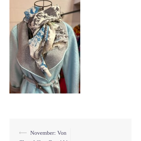
Beitrags-
⟵
November: Von