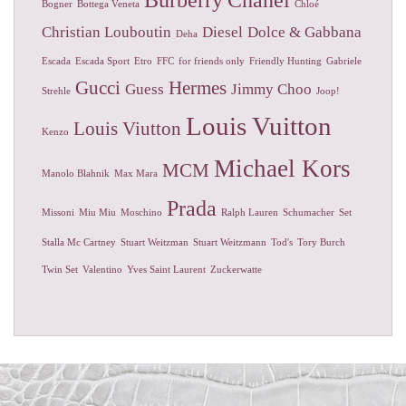
Bogner
Bottega Veneta
Chloé
Christian Louboutin
Diesel
Dolce & Gabbana
Deha
Escada
Escada Sport
Etro
FFC
for friends only
Friendly Hunting
Gabriele
Gucci
Hermes
Guess
Jimmy Choo
Strehle
Joop!
Louis Vuitton
Louis Viutton
Kenzo
Michael Kors
MCM
Manolo Blahnik
Max Mara
Prada
Missoni
Miu Miu
Moschino
Ralph Lauren
Schumacher
Set
Stalla Mc Cartney
Stuart Weitzman
Stuart Weitzmann
Tod's
Tory Burch
Twin Set
Valentino
Yves Saint Laurent
Zuckerwatte