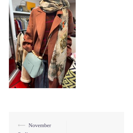
Beitrags-
⟵
November