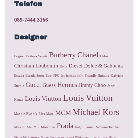
Telefon
089-7444 3166
Designer
Burberry
Chanel
Bogner
Bottega Veneta
Chloé
Christian Louboutin
Diesel
Dolce & Gabbana
Deha
Escada
Escada Sport
Etro
FFC
for friends only
Friendly Hunting
Gabriele
Gucci
Hermes
Guess
Jimmy Choo
Strehle
Joop!
Louis Vuitton
Louis Viutton
Kenzo
Michael Kors
MCM
Manolo Blahnik
Max Mara
Prada
Missoni
Miu Miu
Moschino
Ralph Lauren
Schumacher
Set
Stalla Mc Cartney
Stuart Weitzman
Stuart Weitzmann
Tod's
Tory Burch