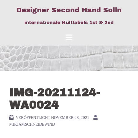
Springe
Designer Second Hand Solln
zum
Inhalt
internationale Kultlabels 1st & 2nd
IMG-20211124-
WA0024
VERÖFFENTLICHT
NOVEMBER 28, 2021
MIRJAMSCHNEIDEWIND