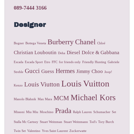
089-7444 3166
Designer
Burberry
Chanel
Bogner
Bottega Veneta
Chloé
Christian Louboutin
Diesel
Dolce & Gabbana
Deha
Escada
Escada Sport
Etro
FFC
for friends only
Friendly Hunting
Gabriele
Gucci
Hermes
Guess
Jimmy Choo
Strehle
Joop!
Louis Vuitton
Louis Viutton
Kenzo
Michael Kors
MCM
Manolo Blahnik
Max Mara
Prada
Missoni
Miu Miu
Moschino
Ralph Lauren
Schumacher
Set
Stalla Mc Cartney
Stuart Weitzman
Stuart Weitzmann
Tod's
Tory Burch
Twin Set
Valentino
Yves Saint Laurent
Zuckerwatte