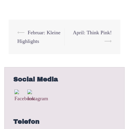
Beitrags-
⟵
Februar: Kleine
April: Think Pink!
Navigation
Highlights
⟶
Social Media
Telefon