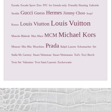
Escada
Escada Sport
Etro
FFC
for friends only
Friendly Hunting
Gabriele
Gucci
Hermes
Guess
Jimmy Choo
Strehle
Joop!
Louis Vuitton
Louis Viutton
Kenzo
Michael Kors
MCM
Manolo Blahnik
Max Mara
Prada
Missoni
Miu Miu
Moschino
Ralph Lauren
Schumacher
Set
Stalla Mc Cartney
Stuart Weitzman
Stuart Weitzmann
Tod's
Tory Burch
Twin Set
Valentino
Yves Saint Laurent
Zuckerwatte