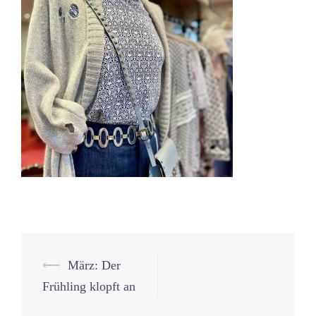
Beitrags-
⟵
März: Der
Navigation
Frühling klopft an