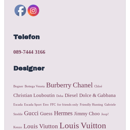
Telefon
089-7444 3166
Designer
Burberry
Chanel
Bogner
Bottega Veneta
Chloé
Christian Louboutin
Diesel
Dolce & Gabbana
Deha
Escada
Escada Sport
Etro
FFC
for friends only
Friendly Hunting
Gabriele
Gucci
Hermes
Guess
Jimmy Choo
Strehle
Joop!
Louis Vuitton
Louis Viutton
Kenzo