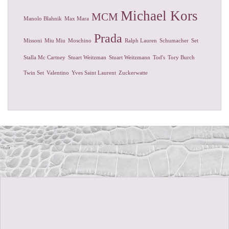
Michael Kors
MCM
Manolo Blahnik
Max Mara
Prada
Missoni
Miu Miu
Moschino
Ralph Lauren
Schumacher
Set
Stalla Mc Cartney
Stuart Weitzman
Stuart Weitzmann
Tod's
Tory Burch
Twin Set
Valentino
Yves Saint Laurent
Zuckerwatte