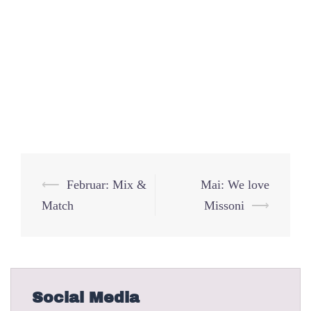
Beitrags-
⟵
Februar: Mix &
Mai: We love
Navigation
Match
Missoni
⟶
Social Media