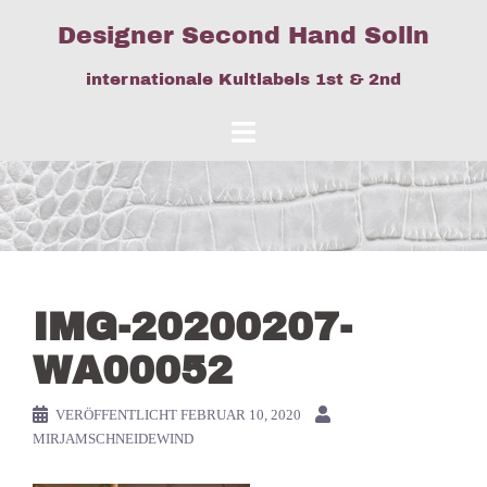
Springe
Designer Second Hand Solln
zum
Inhalt
internationale Kultlabels 1st & 2nd
IMG-20200207-
WA00052
VERÖFFENTLICHT
FEBRUAR 10, 2020
MIRJAMSCHNEIDEWIND