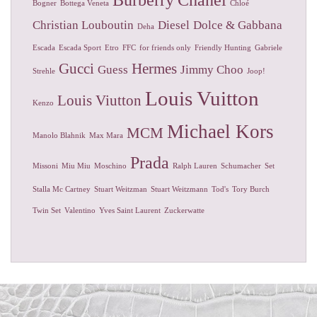
Bogner
Bottega Veneta
Chloé
Christian Louboutin
Diesel
Dolce & Gabbana
Deha
Escada
Escada Sport
Etro
FFC
for friends only
Friendly Hunting
Gabriele
Gucci
Hermes
Guess
Jimmy Choo
Strehle
Joop!
Louis Vuitton
Louis Viutton
Kenzo
Michael Kors
MCM
Manolo Blahnik
Max Mara
Prada
Missoni
Miu Miu
Moschino
Ralph Lauren
Schumacher
Set
Stalla Mc Cartney
Stuart Weitzman
Stuart Weitzmann
Tod's
Tory Burch
Twin Set
Valentino
Yves Saint Laurent
Zuckerwatte