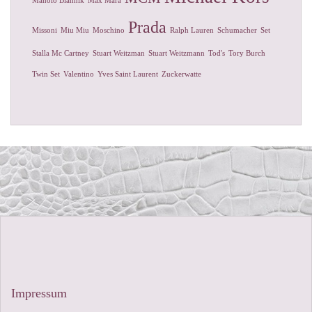
Manolo Blahnik
Max Mara
Prada
Missoni
Miu Miu
Moschino
Ralph Lauren
Schumacher
Set
Stalla Mc Cartney
Stuart Weitzman
Stuart Weitzmann
Tod's
Tory Burch
Twin Set
Valentino
Yves Saint Laurent
Zuckerwatte
Impressum