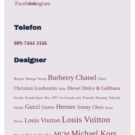
Telefon
089-7444 3166
Designer
Burberry
Chanel
Bogner
Bottega Veneta
Chloé
Christian Louboutin
Diesel
Dolce & Gabbana
Deha
Escada
Escada Sport
Etro
FFC
for friends only
Friendly Hunting
Gabriele
Gucci
Hermes
Guess
Jimmy Choo
Strehle
Joop!
Louis Vuitton
Louis Viutton
Kenzo
Michael Kors
MCM