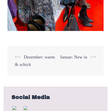
Beitrags-
⟵
Dezember: warm
Januar: New in
⟶
Navigation
& schick
Social Media