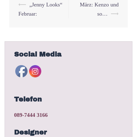
Beitrags-
⟵
„Jenny Looks“
März: Kenzo und
Navigation
Februar:
so…
⟶
Social Media
Telefon
089-7444 3166
Designer