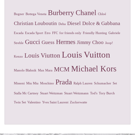
Burberry
Chanel
Bogner
Bottega Veneta
Chloé
Christian Louboutin
Diesel
Dolce & Gabbana
Deha
Escada
Escada Sport
Etro
FFC
for friends only
Friendly Hunting
Gabriele
Gucci
Hermes
Guess
Jimmy Choo
Strehle
Joop!
Louis Vuitton
Louis Viutton
Kenzo
Michael Kors
MCM
Manolo Blahnik
Max Mara
Prada
Missoni
Miu Miu
Moschino
Ralph Lauren
Schumacher
Set
Stalla Mc Cartney
Stuart Weitzman
Stuart Weitzmann
Tod's
Tory Burch
Twin Set
Valentino
Yves Saint Laurent
Zuckerwatte