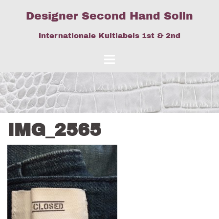
Springe
Designer Second Hand Solln
zum
Inhalt
internationale Kultlabels 1st & 2nd
IMG_2565