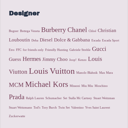
Designer
Burberry
Chanel
Christian
Bogner
Bottega Veneta
Chloé
Louboutin
Diesel
Dolce & Gabbana
Deha
Escada
Escada Sport
Gucci
Etro
FFC
for friends only
Friendly Hunting
Gabriele Strehle
Hermes
Louis
Guess
Jimmy Choo
Joop!
Kenzo
Louis Vuitton
Viutton
Manolo Blahnik
Max Mara
Michael Kors
MCM
Missoni
Miu Miu
Moschino
Prada
Ralph Lauren
Schumacher
Set
Stalla Mc Cartney
Stuart Weitzman
Stuart Weitzmann
Tod's
Tory Burch
Twin Set
Valentino
Yves Saint Laurent
Zuckerwatte