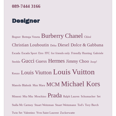
089-7444 3166
Designer
Burberry
Chanel
Bogner
Bottega Veneta
Chloé
Christian Louboutin
Diesel
Dolce & Gabbana
Deha
Escada
Escada Sport
Etro
FFC
for friends only
Friendly Hunting
Gabriele
Gucci
Hermes
Guess
Jimmy Choo
Strehle
Joop!
Louis Vuitton
Louis Viutton
Kenzo
Michael Kors
MCM
Manolo Blahnik
Max Mara
Prada
Missoni
Miu Miu
Moschino
Ralph Lauren
Schumacher
Set
Stalla Mc Cartney
Stuart Weitzman
Stuart Weitzmann
Tod's
Tory Burch
Twin Set
Valentino
Yves Saint Laurent
Zuckerwatte