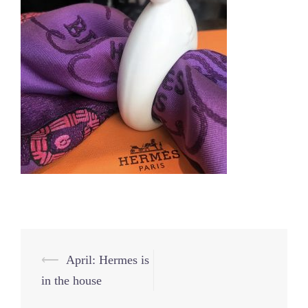
Beitrags-
⟵
April: Hermes is
Navigation
in the house