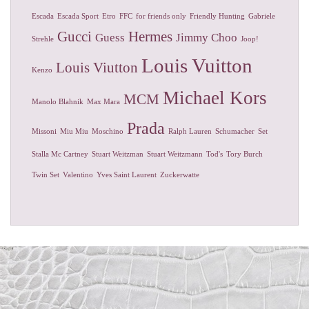
Escada
Escada Sport
Etro
FFC
for friends only
Friendly Hunting
Gabriele
Gucci
Hermes
Guess
Jimmy Choo
Strehle
Joop!
Louis Vuitton
Louis Viutton
Kenzo
Michael Kors
MCM
Manolo Blahnik
Max Mara
Prada
Missoni
Miu Miu
Moschino
Ralph Lauren
Schumacher
Set
Stalla Mc Cartney
Stuart Weitzman
Stuart Weitzmann
Tod's
Tory Burch
Twin Set
Valentino
Yves Saint Laurent
Zuckerwatte