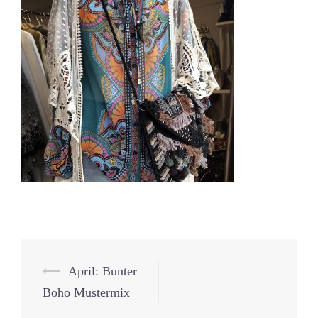
Beitrags-
⟵
April: Bunter
Navigation
Boho Mustermix