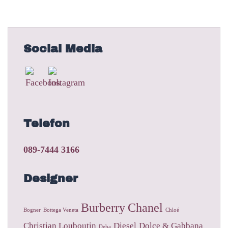
Social Media
Telefon
089-7444 3166
Designer
Burberry
Chanel
Bogner
Bottega Veneta
Chloé
Christian Louboutin
Diesel
Dolce & Gabbana
Deha