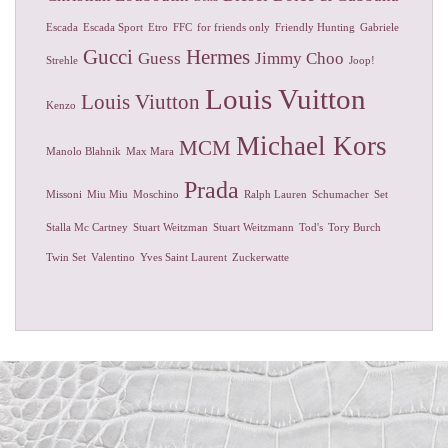
Escada
Escada Sport
Etro
FFC
for friends only
Friendly Hunting
Gabriele
Gucci
Hermes
Guess
Jimmy Choo
Strehle
Joop!
Louis Vuitton
Louis Viutton
Kenzo
Michael Kors
MCM
Manolo Blahnik
Max Mara
Prada
Missoni
Miu Miu
Moschino
Ralph Lauren
Schumacher
Set
Stalla Mc Cartney
Stuart Weitzman
Stuart Weitzmann
Tod's
Tory Burch
Twin Set
Valentino
Yves Saint Laurent
Zuckerwatte