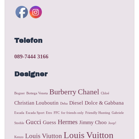
Telefon
089-7444 3166
Designer
Burberry
Chanel
Bogner
Bottega Veneta
Chloé
Christian Louboutin
Diesel
Dolce & Gabbana
Deha
Escada
Escada Sport
Etro
FFC
for friends only
Friendly Hunting
Gabriele
Gucci
Hermes
Guess
Jimmy Choo
Strehle
Joop!
Louis Vuitton
Louis Viutton
Kenzo