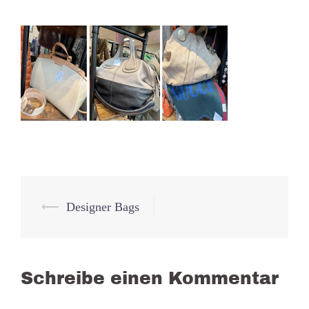
Beitrags-
⟵
Designer Bags
Navigation
Schreibe einen Kommentar