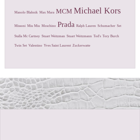
Michael Kors
MCM
Manolo Blahnik
Max Mara
Prada
Missoni
Miu Miu
Moschino
Ralph Lauren
Schumacher
Set
Stalla Mc Cartney
Stuart Weitzman
Stuart Weitzmann
Tod's
Tory Burch
Twin Set
Valentino
Yves Saint Laurent
Zuckerwatte